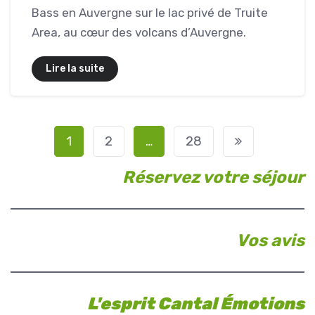
Bass en Auvergne sur le lac privé de Truite
Area, au cœur des volcans d’Auvergne.
Lire la suite
P
1
2
…
28
a
Réservez votre séjour
g
i
Vos avis
n
a
t
L'esprit Cantal Émotions