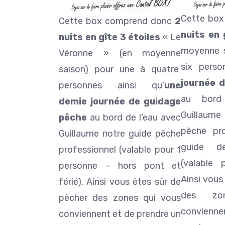
Cette bo
Cette box comprend donc
2
nuits en 
nuits en gîte 3 étoiles
« Le
moyenne s
Véronne » (en moyenne
six perso
saison) pour une à quatre
journée 
personnes ainsi qu’
une
au bord
demie journée de guidage
Guillaum
pêche
au bord de l’eau avec
pêche pro
Guillaume notre guide pêche
guide d
professionnel (valable pour 1
(valable 
personne – hors pont et
Ainsi vous
férié). Ainsi vous êtes sûr de
des zo
pêcher des zones qui vous
conviennen
conviennent et de prendre un