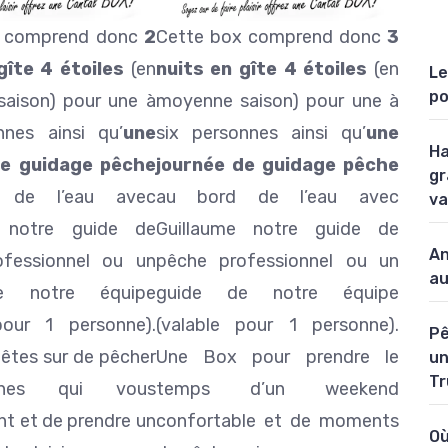
x comprend donc
2
Cette box comprend donc
3
gîte 4 étoiles
(en
nuits en gîte 4 étoiles
(en
Le
po
aison) pour une à
moyenne saison) pour une à
nnes ainsi qu’
une
six personnes ainsi qu’
une
Ha
de guidage pêche
journée de guidage pêche
gr
 de l’eau avec
au bord de l’eau avec
va
e notre guide de
Guillaume notre guide de
An
fessionnel ou un
pêche professionnel ou un
au
e notre équipe
guide de notre équipe
pour 1 personne).
(valable pour 1 personne).
Pê
 êtes sur de pêcher
Une Box pour prendre le
un
Tr
nes qui vous
temps d’un weekend
t et de prendre un
confortable et de moments
Où