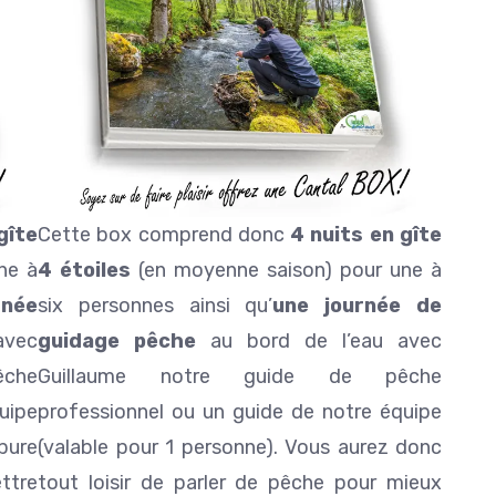
gîte
Cette box comprend donc
4 nuits en gîte
ne à
4 étoiles
(en moyenne saison) pour une à
rnée
six personnes ainsi qu’
une journée de
avec
guidage pêche
au bord de l’eau avec
che
Guillaume notre guide de pêche
uipe
professionnel ou un guide de notre équipe
upure
(valable pour 1 personne). Vous aurez donc
ttre
tout loisir de parler de pêche pour mieux