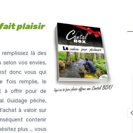
ait plaisir
 remplissez là des
 selon vos envies,
’est donc vous qui
 fois remplie, le
Louise Lavedrine
t à offrir pour de
il y a 2 mois
l. Guidage pêche,
achat à valoir sur
ien équipé
Que dire de cet endroit qui est juste
onséquent contenir
gréables.
magnifique un havre de PAIX pour se
ndes des
ressourcer et décompresser en
hésitez plus … vous
es bonnes
famille.