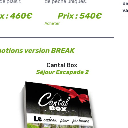
 plaisir.
de pêche uniques.
de
va
x : 460€
Prix : 540€
Acheter
motions version BREAK
Cantal Box
Séjour Escapade 2