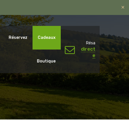
✕
ntal.emotions@gmail.com
06 07 65 59 79.
Réservez
Cadeaux
Résa
direct
e
Boutique