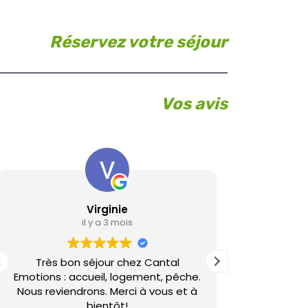
Réservez votre séjour
Vos avis
Virginie
L
il y a 3 mois
Très bon séjour chez Cantal
Gîte de bon
Emotions : accueil, logement, pêche.
si la
Nous reviendrons. Merci à vous et à
bientôt!