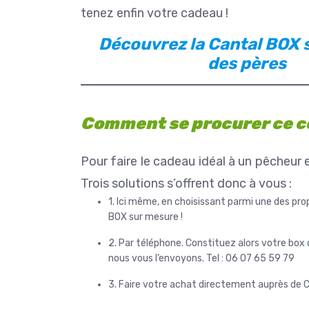
adresses, elle est toujour
tenez enfin votre cadeau !
Lire la suite
rendre service.
Guillaume est fait du mê
Découvrez la Cantal BOX 
Non seulement c'est excellent guide,
des pères
mais il en fait toujours plus
plaisir. Nous avons passé 
rêve. Prêts à revenir à la
occasion. Merci encore à 
Comment se procurer ce c
trois (il ne faut pas oub
descendance qui pr
Pour faire le cadeau idéal à un pêcheur e
Trois solutions s’offrent donc à vous :
1. Ici même, en choisissant parmi une des pr
BOX sur mesure !
2. Par téléphone. Constituez alors votre box
nous vous l’envoyons. Tel : 06 07 65 59 79
3. Faire votre achat directement auprès de C