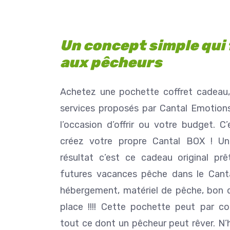
Un concept simple qui f
aux pêcheurs
Achetez une pochette coffret cadeau,
services proposés par Cantal Emotions
l’occasion d’offrir ou votre budget. C
créez votre propre Cantal BOX ! Une
Ghislain Pinaud
résultat c’est ce cadeau original prê
il y a 1 mois
futures vacances pêche dans le Canta
hébergement, matériel de pêche, bon d’
Gîte confortable, propre, b
place !!!! Cette pochette peut par c
dans un cadre des plus a
Sarah s'adapte aux dema
tout ce dont un pêcheur peut rêver. N’
invités. Généreuse sur l