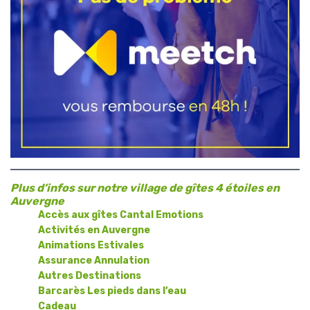
Plus d’infos sur notre village de gîtes 4 étoiles en
Auvergne
Accès aux gîtes Cantal Emotions
Activités en Auvergne
Animations Estivales
Assurance Annulation
Autres Destinations
Barcarès Les pieds dans l’eau
Cadeau