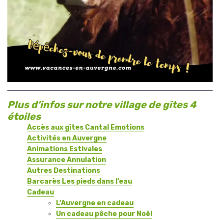
Plus d’infos sur notre village de gîtes 4
étoiles
Accès aux gîtes Cantal Emotions
Activités en Auvergne
Animations Estivales
Assurance Annulation
Autres Destinations
Barcarès Les pieds dans l’eau
Cadeau
L’Auvergne en cadeau
Un cadeau pêche pour Noël