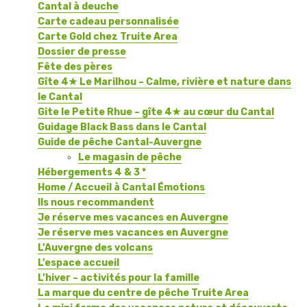
Cantal à deuche
Carte cadeau personnalisée
Carte Gold chez Truite Area
Dossier de presse
Fête des pères
Gîte 4★ Le Marilhou – Calme, rivière et nature dans
le Cantal
Gite le Petite Rhue – gîte 4★ au cœur du Cantal
Guidage Black Bass dans le Cantal
Guide de pêche Cantal-Auvergne
Le magasin de pêche
Hébergements 4 & 3 *
Home / Accueil à Cantal Émotions
Ils nous recommandent
Je réserve mes vacances en Auvergne
Je réserve mes vacances en Auvergne
L’Auvergne des volcans
L’espace accueil
L’hiver – activités pour la famille
La marque du centre de pêche Truite Area