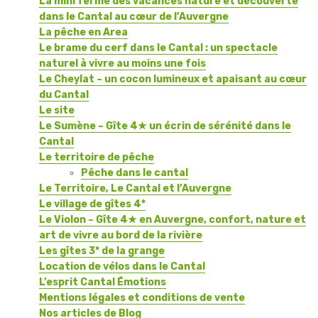
La mini ferme des vacances nature et découverte
dans le Cantal au cœur de l’Auvergne
La pêche en Area
Le brame du cerf dans le Cantal : un spectacle
naturel à vivre au moins une fois
Le Cheylat – un cocon lumineux et apaisant au cœur
du Cantal
Le site
Le Sumène – Gîte 4★ un écrin de sérénité dans le
Cantal
Le territoire de pêche
Pêche dans le cantal
Le Territoire, Le Cantal et l’Auvergne
Le village de gîtes 4*
Le Violon – Gîte 4★ en Auvergne, confort, nature et
art de vivre au bord de la rivière
Les gîtes 3* de la grange
Location de vélos dans le Cantal
L’esprit Cantal Émotions
Mentions légales et conditions de vente
Nos articles de Blog