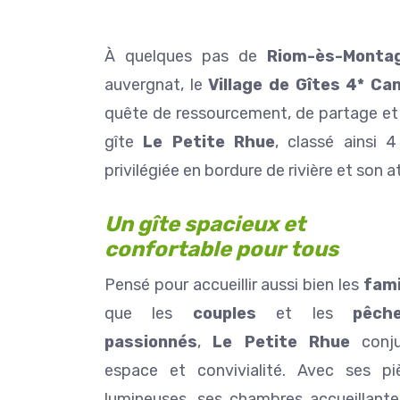
À quelques pas de
Riom-ès-Monta
auvergnat, le
Village de Gîtes 4* Ca
quête de ressourcement, de partage et
gîte
Le Petite Rhue
, classé ainsi 4
privilégiée en bordure de rivière et son
Un gîte spacieux et
confortable pour tous
Ghislain Pinaud
Pensé pour accueillir aussi bien les
fami
il y a 2 mois
que les
couples
et les
pêch
Gîte confortable, propre, b
passionnés
,
Le Petite Rhue
conj
dans un cadre des plus a
espace et convivialité. Avec ses pi
Sarah s'adapte aux dema
invités. Généreuse sur l
lumineuses, ses chambres accueillante