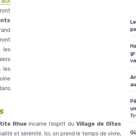
 aux
iront
nts
Le
po
rand
eront
Ha
 les
gr
lers
va
, les
An
moine
au
dans
Pê
un
s
Tr
tite Rhue
incarne l’esprit du
Village de Gîtes
Où
ialité et sérénité. Ici, on prend le temps de vivre,