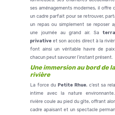
adresses, elle est toujour
Lire la suite
ses aménagements modernes, il offre 
rendre service.
Guillaume est fait du mê
un cadre parfait pour se retrouver, par
Non seulement c'est excellent guide,
un repas ou simplement se reposer a
mais il en fait toujours plus
plaisir. Nous avons passé 
une journée au grand air. Sa
terr
rêve. Prêts à revenir à la
privative
et son accès direct à la riviè
occasion. Merci encore à 
trois (il ne faut pas oub
font ainsi un véritable havre de paix
descendance qui pr
chacun peut savourer l’instant présent.
Une immersion au bord de l
rivière
La force du
Petite Rhue
, c’est sa rel
intime avec la nature environnante
rivière coule au pied du gîte, offrant alo
cadre apaisant et un spectacle perman