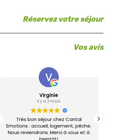
Réservez votre séjour
Vos avis
Virginie
L
il y a 3 mois
Très bon séjour chez Cantal
Gîte de bon
Emotions : accueil, logement, pêche.
si la
Nous reviendrons. Merci à vous et à
bientôt!