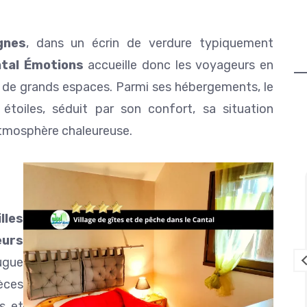
gnes
, dans un écrin de verdure typiquement
ntal Émotions
accueille donc les voyageurs en
 de grands espaces. Parmi ses hébergements, le
 étoiles, séduit par son confort, sa situation
 atmosphère chaleureuse.
Louise Lavedrine
lles
il y a 2 mois
eurs
ien équipé
Que dire de cet endroit qui est juste
ugue
gréables.
magnifique un havre de PAIX pour se
èces
ndes des
ressourcer et décompresser en
es bonnes
famille.
s et