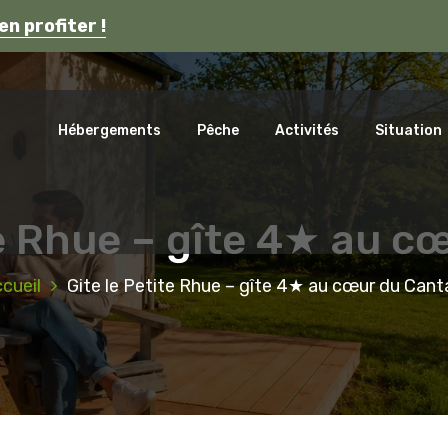
s en Auvergne.
en profiter !
ca
Hébergements
Pêche
Activités
Situation
te Rhue – gîte 4★ au c
cueil
Gite le Petite Rhue – gîte 4★ au cœur du Cant