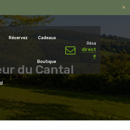
✕
ntal.emotions@gmail.com
06 07 65 59 79.
Réservez
Cadeaux
Résa
direct
e
Boutique
œur du Cantal
al