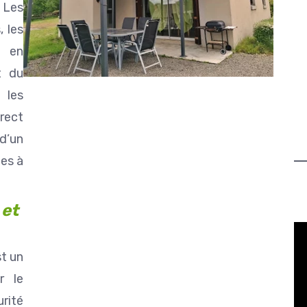
 Les
, les
e en
t du
 les
irect
 d’un
es à
 et
t un
r le
urité