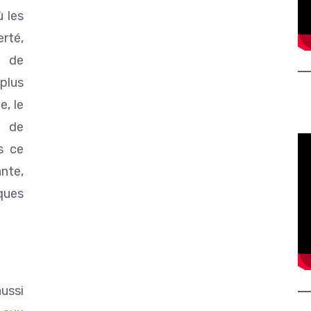
ù les
rté,
t de
plus
e, le
n de
s ce
nte,
ques
ussi