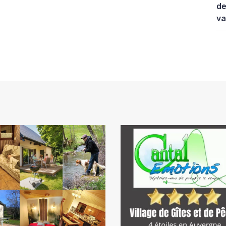
de
va