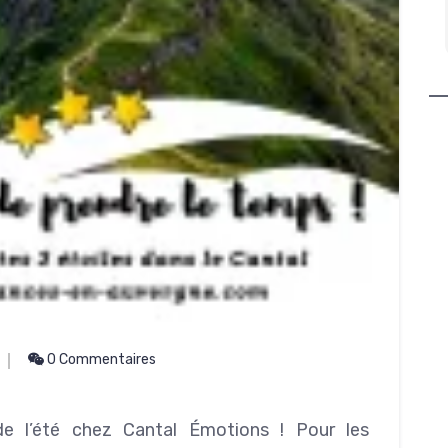
adresses, elle est toujours prête à
Lire la suite
rendre service.
Guillaume est fait du même moule.
Non seulement c'est excellent guide,
mais il en fait toujours plus pour faire
plaisir. Nous avons passé 4 jours de
rêve. Prêts à revenir à la première
occasion. Merci encore à tous les
trois (il ne faut pas oublier la
descendance qui promet)
0 Commentaires
de l’été chez Cantal Émotions ! Pour les