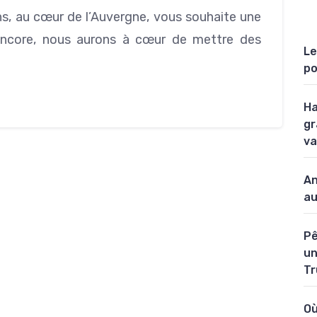
ns, au cœur de l’Auvergne, vous souhaite une
ncore, nous aurons à cœur de mettre des
Le
po
Ha
gr
va
An
au
Pê
un
Tr
Où