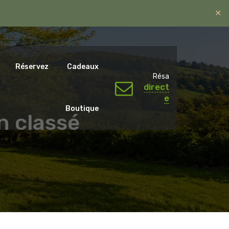
✕
ntal.emotions@gmail.com
06 07 65 59 79.
Réservez
Cadeaux
Résa
direct
e
Boutique
n classé