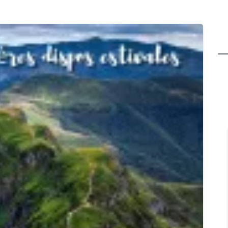
Ghislain Pinaud
il y a 2 mois
Gîte confortable, propre, bien équipé
dans un cadre des plus agréables.
Sarah s'adapte aux demandes des
invités. Généreuse sur les bonnes