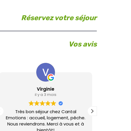
Réservez votre séjour
Vos avis
Virginie
L
il y a 3 mois
Très bon séjour chez Cantal
Gîte de bon
Emotions : accueil, logement, pêche.
si la
Nous reviendrons. Merci à vous et à
bientôt!