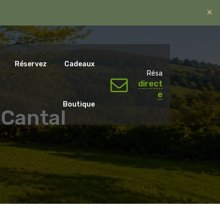
✕
ntal.emotions@gmail.com
06 07 65 59 79.
Réservez
Cadeaux
Résa
direct
e
Boutique
 Cantal