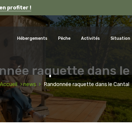
s en Auvergne.
en profiter !
ca
Hébergements
Pêche
Activités
Situation
née raquette dans le
Accueil
news
Randonnée raquette dans le Cantal