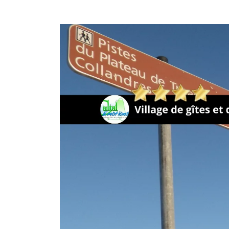
Ghislain Pinaud
il y a 2 mois
Gîte confortable, propre, b
dans un cadre des plus a
Sarah s'adapte aux dema
invités. Généreuse sur l