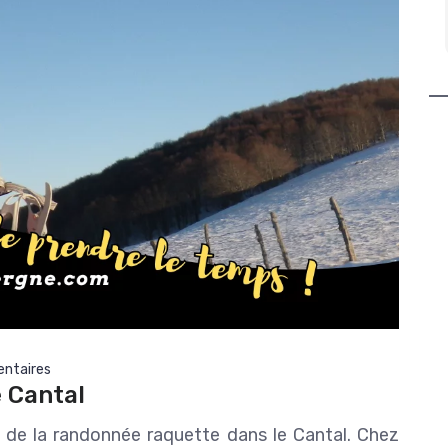
s prête à
Gite top face à la rivière , le lac du
Lire la suite
Roussillou est juste magique il vous
me moule.
laisse sans voix devant cette beauté
à vous remplir les yeux Emotions tout
 pour faire
est captivant et vous retiens car
4 jours de
vous ne voulez pas que cela s'arrêter
 première
. Nous venons depuis 5 ans avec
tous les
toujours autant de plaisir. Merci
lier la
Sarah et Guillaume et leurs enfants
omet)
pour leurs chaleurs humaines et
l'Amour qu'ils donnent aux gens qu'ils
reçoivent . Nous repartons le coeur
serré mais à l'année prochaine rdv
pris :)
Merci Cantal Emotions et Truite Area.
Avec tout notre coeur
Céline&Rodolphe&Hugo&Skai&Louise
ntaires
 Cantal
 de la randonnée raquette dans le Cantal. Chez