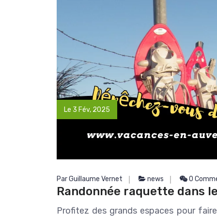
adresses, elle est toujour
Lire la suite
rendre service.
Guillaume est fait du mê
Non seulement c'est excellent guide,
mais il en fait toujours plus
plaisir. Nous avons passé 
rêve. Prêts à revenir à la
occasion. Merci encore à 
trois (il ne faut pas oub
descendance qui pr
Le 3 Fév, 2025
Par Guillaume Vernet
news
0 Comme
Randonnée raquette dans le
Profitez des grands espaces pour faire