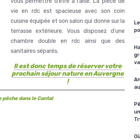
vous permettre d’être à l’aise. La pièce de
vie en rdc est spacieuse avec son coin
cuisine équipée et son salon qui donne sur la
Le
po
terrasse extérieure. Vous disposez d’une
chambre double en rdc ainsi que des
Ha
sanitaires séparés.
gr
va
Il est donc temps de réserver votre
prochain séjour nature en Auvergne
An
!
au
de pêche dans le Cantal
Pê
un
Tr
Où