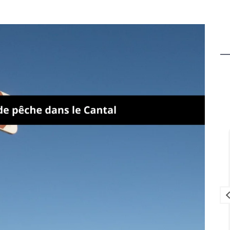
Louise Lavedrine
il y a 2 mois
ien équipé
Que dire de cet endroit qui est juste
gréables.
magnifique un havre de PAIX pour se
ndes des
ressourcer et décompresser en
es bonnes
famille.