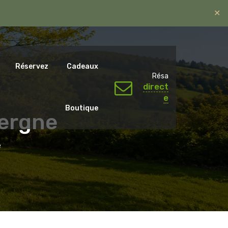
✕
ntal.emotions@gmail.com
06 07 65 59 79.
Réservez
Cadeaux
Résa
direct
e
Boutique
vergne
e