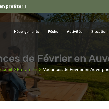
s en Auvergne.
en profiter !
ca
Hébergements
Pêche
Activités
Situation
ces de Février en Au
ccueil
En famille
Vacances de Février en Auvergn