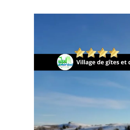
Ghislain Pinaud
il y a 2 mois
Gîte confortable, propre, b
dans un cadre des plus a
Sarah s'adapte aux dema
invités. Généreuse sur l