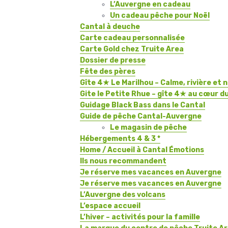
L’Auvergne en cadeau
Un cadeau pêche pour Noël
Cantal à deuche
Carte cadeau personnalisée
Carte Gold chez Truite Area
Dossier de presse
Fête des pères
Gîte 4★ Le Marilhou – Calme, rivière et 
Gite le Petite Rhue – gîte 4★ au cœur d
Guidage Black Bass dans le Cantal
Guide de pêche Cantal-Auvergne
Le magasin de pêche
Hébergements 4 & 3 *
Home / Accueil à Cantal Émotions
Ils nous recommandent
Je réserve mes vacances en Auvergne
Je réserve mes vacances en Auvergne
L’Auvergne des volcans
L’espace accueil
L’hiver – activités pour la famille