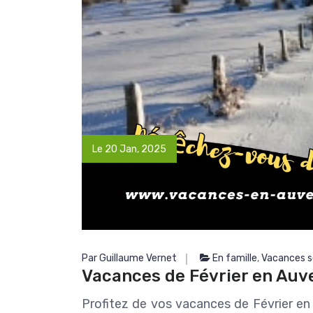
adresses, elle est toujour
Lire la suite
rendre service.
Guillaume est fait du mê
Non seulement c'est excellent guide,
mais il en fait toujours plus
plaisir. Nous avons passé 
rêve. Prêts à revenir à la
occasion. Merci encore à 
trois (il ne faut pas oub
descendance qui pr
Le 20 Jan, 2025
Par Guillaume Vernet
En famille
,
Vacances s
Vacances de Février en Auv
Profitez de vos vacances de Février en 