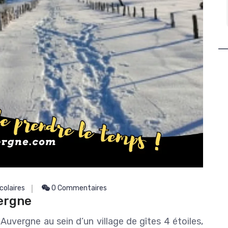
s prête à
Gite top face à la rivière , le lac du
Lire la suite
Roussillou est juste magique il vous
me moule.
laisse sans voix devant cette beauté
à vous remplir les yeux Emotions tout
 pour faire
est captivant et vous retiens car
4 jours de
vous ne voulez pas que cela s'arrêter
 première
. Nous venons depuis 5 ans avec
tous les
toujours autant de plaisir. Merci
lier la
Sarah et Guillaume et leurs enfants
omet)
pour leurs chaleurs humaines et
l'Amour qu'ils donnent aux gens qu'ils
reçoivent . Nous repartons le coeur
serré mais à l'année prochaine rdv
pris :)
Merci Cantal Emotions et Truite Area.
Avec tout notre coeur
Céline&Rodolphe&Hugo&Skai&Louise
colaires
0 Commentaires
ergne
Auvergne au sein d’un village de gîtes 4 étoiles,