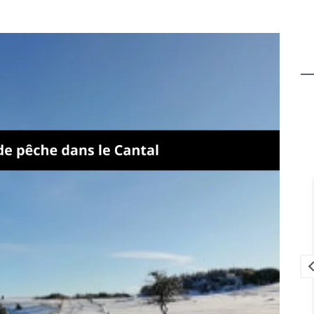
Louise Lavedrine
il y a 2 mois
ien équipé
Que dire de cet endroit qui est juste
gréables.
magnifique un havre de PAIX pour se
ndes des
ressourcer et décompresser en
es bonnes
famille.