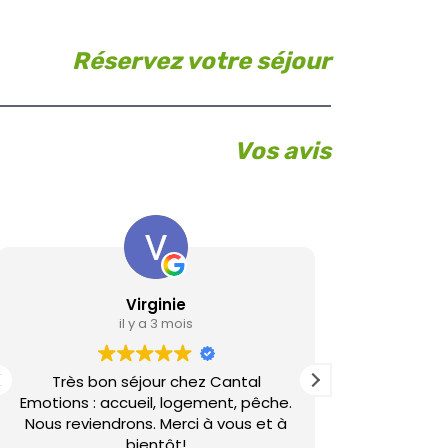
Réservez votre séjour
Vos avis
Virginie
L
il y a 3 mois
Très bon séjour chez Cantal
Gîte de bon
Emotions : accueil, logement, pêche.
si la
Nous reviendrons. Merci à vous et à
bientôt!