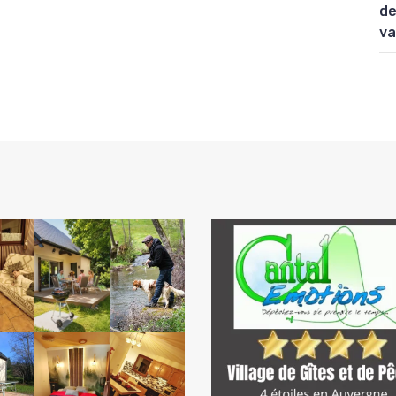
de
va