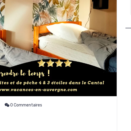
adresses, elle est toujours prête à
Lire la suite
rendre service.
Guillaume est fait du même moule.
Non seulement c'est excellent guide,
mais il en fait toujours plus pour faire
plaisir. Nous avons passé 4 jours de
rêve. Prêts à revenir à la première
occasion. Merci encore à tous les
trois (il ne faut pas oublier la
descendance qui promet)
0 Commentaires