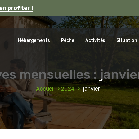
s en Auvergne.
en profiter !
ca
Hébergements
Pêche
Activités
Situation
es mensuelles : janvi
Accueil
2024
janvier