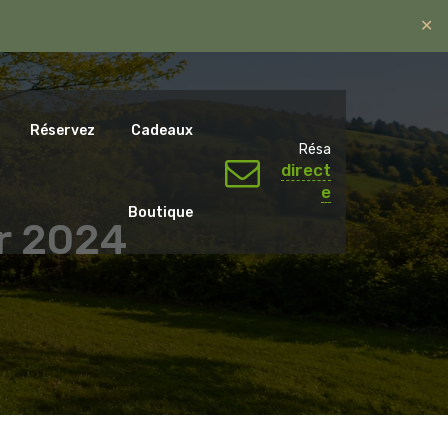
✕
ntal.emotions@gmail.com
06 07 65 59 79.
Réservez
Cadeaux
Résa
direct
e
Boutique
er 2024