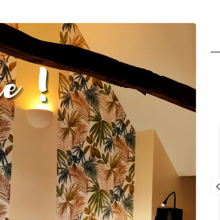
Ghislain Pinaud
il y a 2 mois
Gîte confortable, propre, bien équipé
dans un cadre des plus agréables.
Sarah s'adapte aux demandes des
invités. Généreuse sur les bonnes