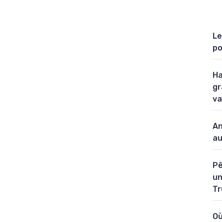
Le
po
Ha
gr
va
An
au
Pê
un
Tr
Où