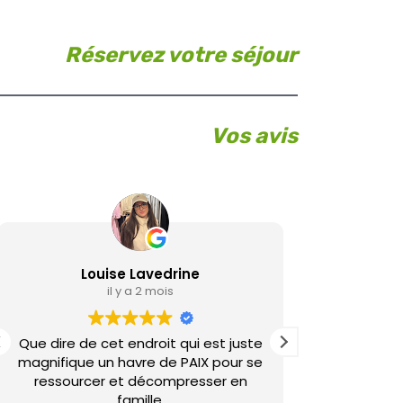
Réservez votre séjour
Vos avis
Louise Lavedrine
il y a 2 mois
Que dire de cet endroit qui est juste
Très bon
magnifique un havre de PAIX pour se
Emotions : a
ressourcer et décompresser en
Nous revien
famille.