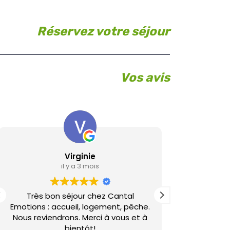
Réservez votre séjour
Vos avis
Virginie
L
il y a 3 mois
Très bon séjour chez Cantal
Gîte de bon
Emotions : accueil, logement, pêche.
si la
Nous reviendrons. Merci à vous et à
bientôt!