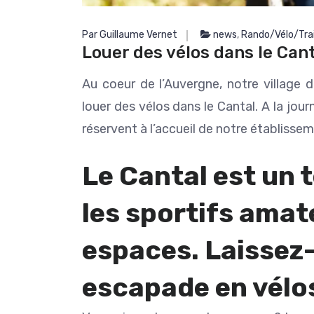
adresses, elle est toujour
Lire la suite
rendre service.
Par Guillaume Vernet
news
,
Rando/Vélo/Trai
Guillaume est fait du mê
Louer des vélos dans le Can
Non seulement c'est excellent guide,
mais il en fait toujours plus
Au coeur de l’Auvergne, notre village 
plaisir. Nous avons passé 
rêve. Prêts à revenir à la
louer des vélos dans le Cantal. A la jou
occasion. Merci encore à 
réservent à l’accueil de notre établissem
trois (il ne faut pas oub
descendance qui pr
Le Cantal est un t
les sportifs amat
espaces. Laissez-
escapade en vélo