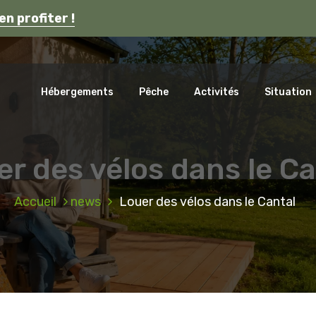
s en Auvergne.
en profiter !
ca
Hébergements
Pêche
Activités
Situation
er des vélos dans le Ca
Accueil
news
Louer des vélos dans le Cantal