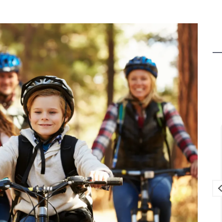
Louise Lavedrine
il y a 2 mois
ien équipé
Que dire de cet endroit qui est juste
gréables.
magnifique un havre de PAIX pour se
ndes des
ressourcer et décompresser en
es bonnes
famille.