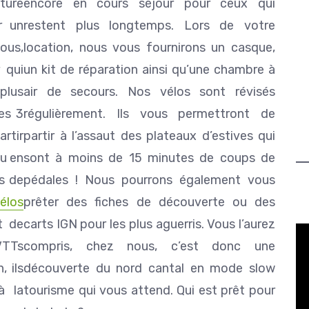
ture
encore en cours séjour pour ceux qui
r un
restent plus longtemps. Lors de votre
ous,
location, nous vous fournirons un casque,
 qui
un kit de réparation ainsi qu’une chambre à
plus
air de secours. Nos vélos sont révisés
es 3
régulièrement. Ils vous permettront de
artir
partir à l’assaut des plateaux d’estives qui
ou en
sont à moins de 15 minutes de coups de
s de
pédales ! Nous pourrons également vous
vélos
prêter des fiches de découverte ou des
et de
carts IGN pour les plus aguerris. Vous l’aurez
VTTs
compris, chez nous, c’est donc une
, ils
découverte du nord cantal en mode slow
à la
tourisme qui vous attend. Qui est prêt pour