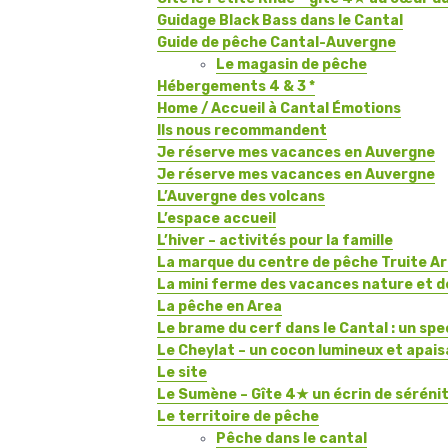
Guidage Black Bass dans le Cantal
Guide de pêche Cantal-Auvergne
Le magasin de pêche
Hébergements 4 & 3 *
Home / Accueil à Cantal Émotions
Ils nous recommandent
Je réserve mes vacances en Auvergne
Je réserve mes vacances en Auvergne
L’Auvergne des volcans
L’espace accueil
L’hiver – activités pour la famille
La marque du centre de pêche Truite A
La mini ferme des vacances nature et d
La pêche en Area
Le brame du cerf dans le Cantal : un spe
Le Cheylat – un cocon lumineux et apai
Le site
Le Sumène – Gîte 4★ un écrin de sérénit
Le territoire de pêche
Pêche dans le cantal