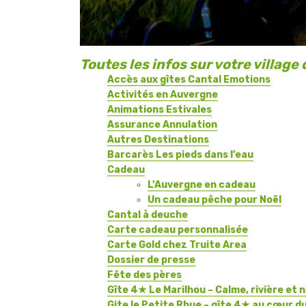
Toutes les infos sur votre villag
Accès aux gîtes Cantal Emotions
Activités en Auvergne
Animations Estivales
Assurance Annulation
Autres Destinations
Barcarès Les pieds dans l’eau
Cadeau
L’Auvergne en cadeau
Un cadeau pêche pour Noël
Cantal à deuche
Carte cadeau personnalisée
Carte Gold chez Truite Area
Dossier de presse
Fête des pères
Gîte 4★ Le Marilhou – Calme, rivière et 
Gite le Petite Rhue – gîte 4★ au cœur d