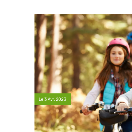
Ghislain Pinaud
il y a 1 mois
Le 3 Avr, 2023
Gîte confortable, propre, b
dans un cadre des plus a
Sarah s'adapte aux dema
invités. Généreuse sur l