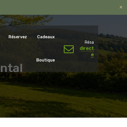
✕
ntal.emotions@gmail.com
06 07 65 59 79.
Réservez
Cadeaux
Résa
direct
e
Boutique
ntal