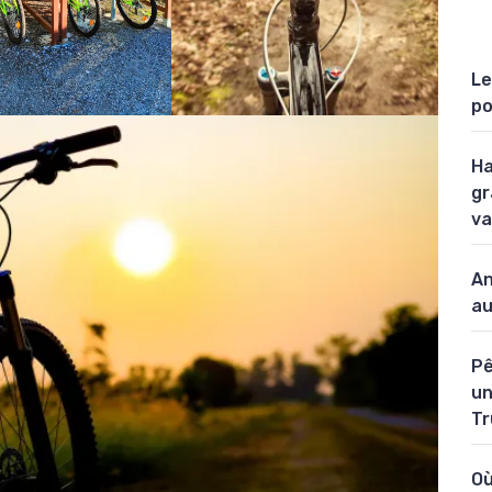
Le
po
Ha
gr
va
An
au
Pê
un
Tr
Où