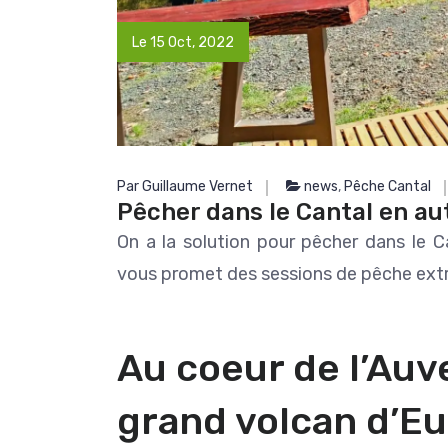
adresses, elle est toujour
Lire la suite
rendre service.
Le 15 Oct, 2022
Guillaume est fait du mê
Non seulement c'est excellent guide,
mais il en fait toujours plus
plaisir. Nous avons passé 
rêve. Prêts à revenir à la
occasion. Merci encore à 
trois (il ne faut pas oub
Par Guillaume Vernet
news
,
Pêche Cantal
descendance qui pr
Pêcher dans le Cantal en a
On a la solution pour pêcher dans le C
vous promet des sessions de pêche extr
Au coeur de l’Auve
grand volcan d’Eu