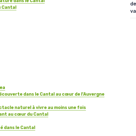
nature dans le Cantal
de
u Cantal
va
rea
écouverte dans le Cantal au cœur de l’Auvergne
ctacle naturel à vivre au moins une fois
sant au cœur du Cantal
é dans le Cantal