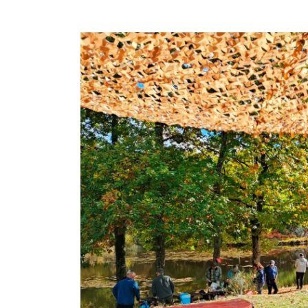
Ghislain Pinaud
il y a 2 mois
Gîte confortable, propre, b
dans un cadre des plus a
Sarah s'adapte aux dema
invités. Généreuse sur l