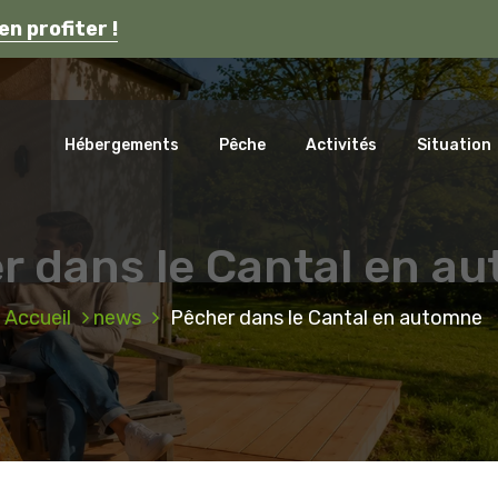
s en Auvergne.
en profiter !
ca
Hébergements
Pêche
Activités
Situation
r dans le Cantal en a
Accueil
news
Pêcher dans le Cantal en automne