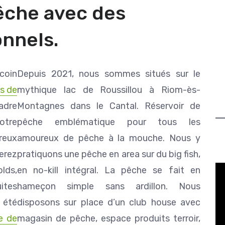
êche avec des
nnels.
 coin
Depuis 2021, nous sommes situés sur le
us de
mythique lac de Roussillou à Riom-ès-
adre
Montagnes dans le Cantal. Réservoir de
Notre
pêche emblématique pour tous les
reux
amoureux de pêche à la mouche. Nous y
erez
pratiquons une pêche en area sur du big fish,
lds,
en no-kill intégral. La pêche se fait en
ites
hameçon simple sans ardillon. Nous
 été
disposons sur place d’un club house avec
e de
magasin de pêche, espace produits terroir,