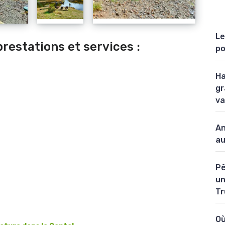
Le
prestations et services :
po
Ha
gr
va
An
au
Pê
un
Tr
Où