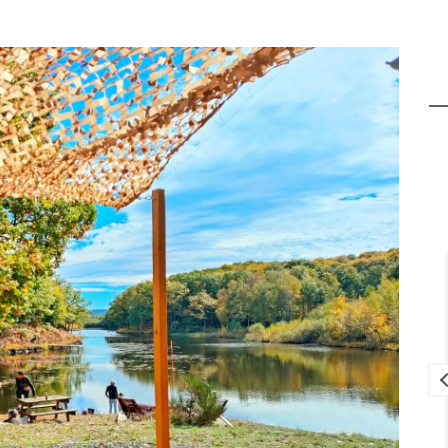
Louise Lavedrine
il y a 2 mois
ien équipé
Que dire de cet endroit qui est juste
gréables.
magnifique un havre de PAIX pour se
ndes des
ressourcer et décompresser en
es bonnes
famille.