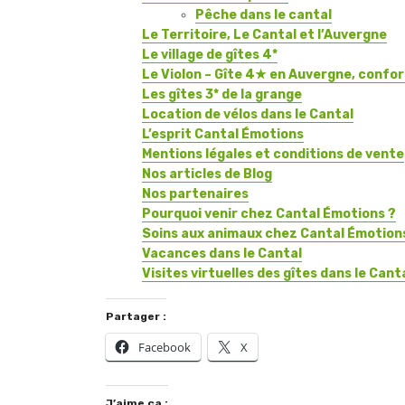
Pêche dans le cantal
Le Territoire, Le Cantal et l’Auvergne
Le village de gîtes 4*
Le Violon – Gîte 4★ en Auvergne, confort,
Les gîtes 3* de la grange
Location de vélos dans le Cantal
L’esprit Cantal Émotions
Mentions légales et conditions de vente
Nos articles de Blog
Nos partenaires
Pourquoi venir chez Cantal Émotions ?
Soins aux animaux chez Cantal Émotion
Vacances dans le Cantal
Visites virtuelles des gîtes dans le Cant
Partager :
Facebook
X
J’aime ça :