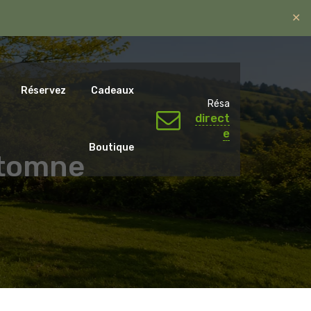
✕
ntal.emotions@gmail.com
06 07 65 59 79.
Réservez
Cadeaux
Résa
direct
e
Boutique
utomne