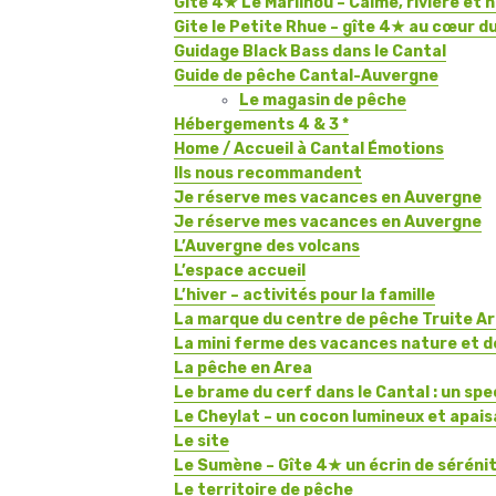
Gîte 4★ Le Marilhou – Calme, rivière et 
Gite le Petite Rhue – gîte 4★ au cœur d
Guidage Black Bass dans le Cantal
Guide de pêche Cantal-Auvergne
Le magasin de pêche
Hébergements 4 & 3 *
Home / Accueil à Cantal Émotions
Ils nous recommandent
Je réserve mes vacances en Auvergne
Je réserve mes vacances en Auvergne
L’Auvergne des volcans
L’espace accueil
L’hiver – activités pour la famille
La marque du centre de pêche Truite A
La mini ferme des vacances nature et d
La pêche en Area
Le brame du cerf dans le Cantal : un spe
Le Cheylat – un cocon lumineux et apai
Le site
Le Sumène – Gîte 4★ un écrin de sérénit
Le territoire de pêche