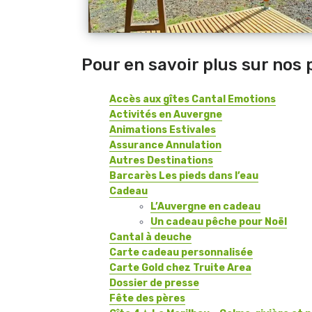
Pour en savoir plus sur nos 
Accès aux gîtes Cantal Emotions
Activités en Auvergne
Animations Estivales
Assurance Annulation
Autres Destinations
Barcarès Les pieds dans l’eau
Cadeau
L’Auvergne en cadeau
Un cadeau pêche pour Noël
Cantal à deuche
Carte cadeau personnalisée
Carte Gold chez Truite Area
Dossier de presse
Fête des pères