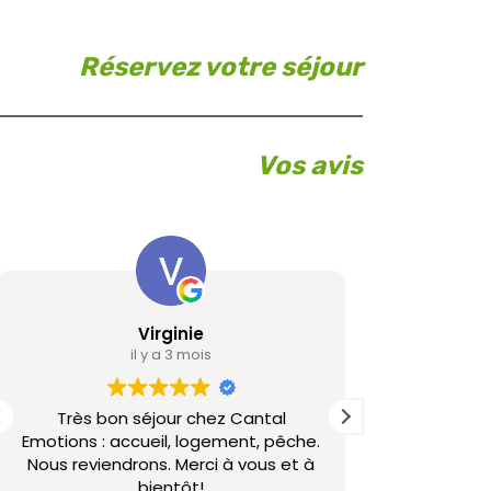
Réservez votre séjour
Vos avis
Virginie
L
il y a 3 mois
Très bon séjour chez Cantal
Gîte de bon
Emotions : accueil, logement, pêche.
si la
Nous reviendrons. Merci à vous et à
bientôt!