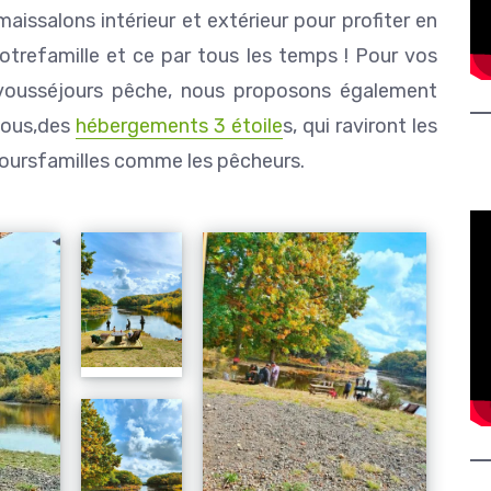
mais
salons intérieur et extérieur pour profiter en
votre
famille et ce par tous les temps ! Pour vos
vous
séjours pêche, nous proposons également
ous,
des
hébergements 3 étoile
s, qui raviront les
ours
familles comme les pêcheurs.