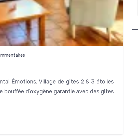
adresses, elle est toujours pr
Lire la suite
rendre service.
Guillaume est fait du même m
Non seulement c'est excellent guide,
mais il en fait toujours plus pou
plaisir. Nous avons passé 4 jo
rêve. Prêts à revenir à la pre
occasion. Merci encore à tou
ommentaires
trois (il ne faut pas oublier
descendance qui promet
al Émotions. Village de gîtes 2 & 3 étoiles
e bouffée d’oxygène garantie avec des gîtes