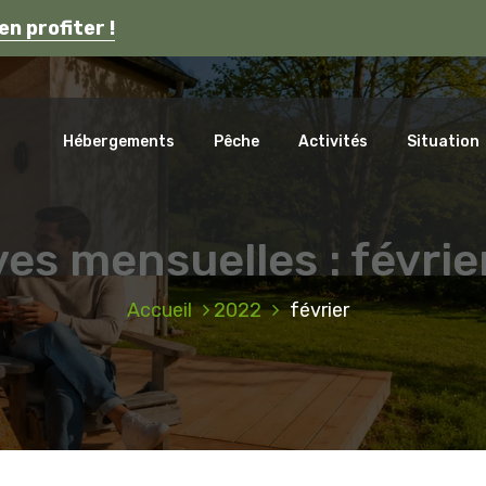
s en Auvergne.
en profiter !
ca
Hébergements
Pêche
Activités
Situation
es mensuelles : févri
Accueil
2022
février