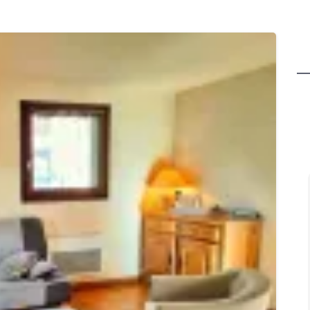
Ghislain Pinaud
il y a 2 mois
Gîte confortable, propre, bien
dans un cadre des plus agréa
Sarah s'adapte aux demande
invités. Généreuse sur les b