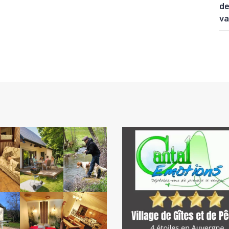
de
va