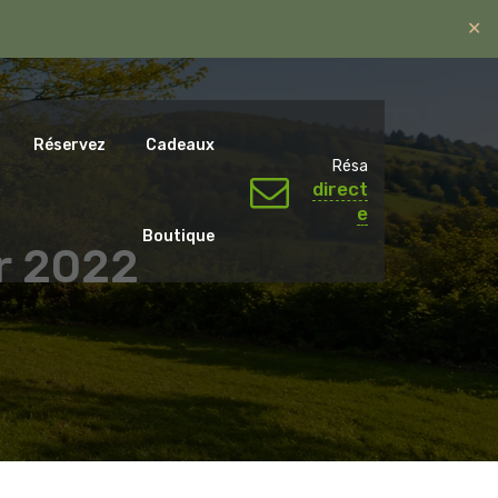
✕
ntal.emotions@gmail.com
06 07 65 59 79.
Réservez
Cadeaux
Résa
direct
e
Boutique
er 2022