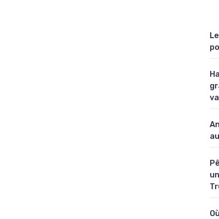
Le
po
Ha
gr
va
An
au
Pê
un
Tr
Où