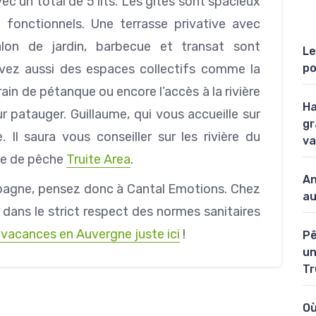
ec un total de 5 lits. Les gîtes sont spacieux
t fonctionnels. Une terrasse privative avec
alon de jardin, barbecue et transat sont
Le
vez aussi des espaces collectifs comme la
po
rrain de pétanque ou encore l’accès à la rivière
Ha
patauger. Guillaume, qui vous accueille sur
gr
 Il saura vous conseiller sur les rivière du
va
exe de pêche
Truite Area
.
An
mpagne, pensez donc à Cantal Emotions. Chez
au
 dans le strict respect des normes sanitaires
vacances en Auvergne juste ici
!
Pê
un
Tr
Où