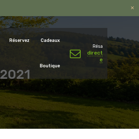
✕
ntal.emotions@gmail.com
06 07 65 59 79.
Réservez
Cadeaux
Résa
direct
e
Boutique
 2021