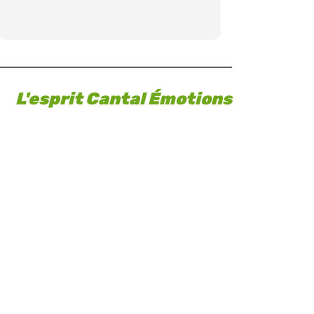
de gent
Nous rev
L'esprit Cantal Émotions