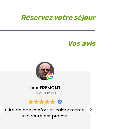
Réservez votre séjour
Vos avis
Loïc FREMONT
il y a 10 mois
Gîte de bon confort et calme même
Un séj
si la route est proche.
Guillaume.
Des hotes a 