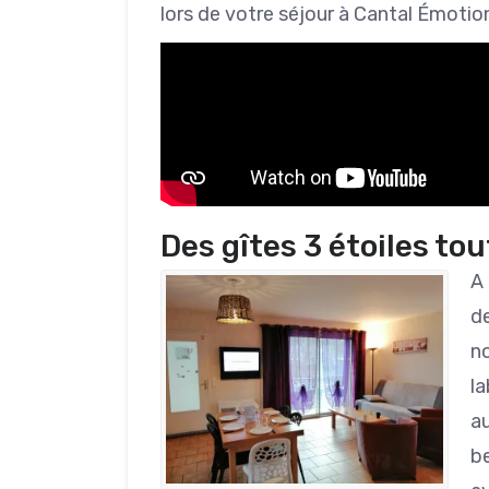
lors de votre séjour à Cantal Émotio
Des gîtes 3 étoiles to
A
de
n
la
a
be