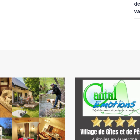
de
va