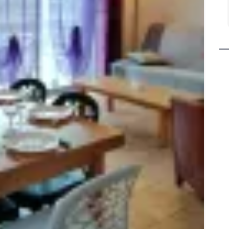
 le lac du
La famille Cornu
ue il vous
tte beauté
tions tout
iens car
 s'arrêter
r. Merci
rs enfants
aines et
gens qu'ils
 le coeur
haine rdv
uite Area.
eur
ai&Louise