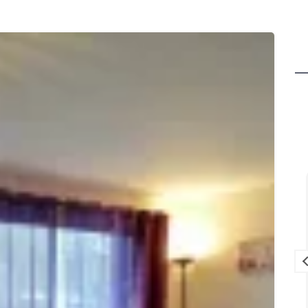
e
Virginie
il y a 3 mois
 est juste
Très bon séjour chez Cantal
IX pour se
Emotions : accueil, logement, pêche.
sser en
Nous reviendrons. Merci à vous et à
bientôt!