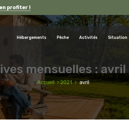
s en Auvergne.
en profiter !
ca
Hébergements
Pêche
Activités
Situation
ives mensuelles : avril
Accueil
2021
avril