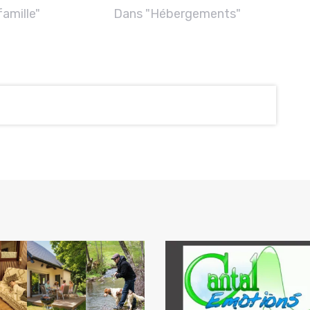
amille"
Dans "Hébergements"