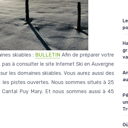
Le
po
Ha
gr
ines skiables :
BULLETIN
Afin de préparer votre
va
z pas à consulter le site Internet Ski en Auvergne
An
 sur les domaines skiables. Vous aurez aussi des
au
t les pistes ouvertes. Nous sommes situés à 25
 Cantal Puy Mary. Et nous sommes aussi à 45
Pê
un
Tr
Où