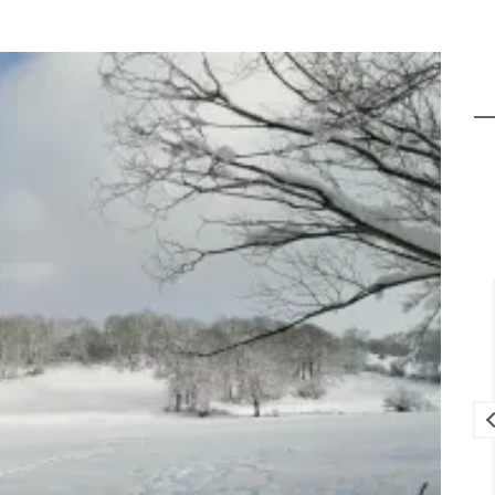
Louise Lavedrine
il y a 2 mois
ien équipé
Que dire de cet endroit qui est juste
gréables.
magnifique un havre de PAIX pour se
ndes des
ressourcer et décompresser en
es bonnes
famille.