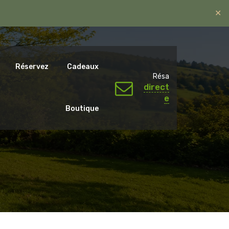
✕
ntal.emotions@gmail.com
06 07 65 59 79.
Réservez
Cadeaux
Résa
direct
e
Boutique