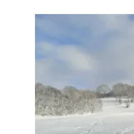
Ghislain Pinaud
il y a 1 mois
Gîte confortable, propre, b
dans un cadre des plus a
Sarah s'adapte aux dema
invités. Généreuse sur l