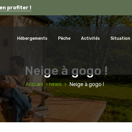
s en Auvergne.
en profiter !
ca
Hébergements
Pêche
Activités
Situation
Neige à gogo !
Accueil
news
Neige à gogo !