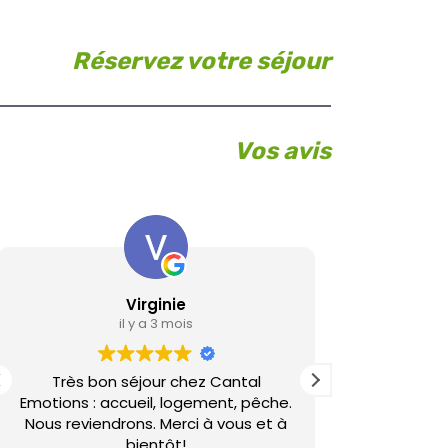
Réservez votre séjour
Vos avis
Virginie
L
il y a 3 mois
Très bon séjour chez Cantal
Gîte de bon
Emotions : accueil, logement, pêche.
si la
Nous reviendrons. Merci à vous et à
bientôt!