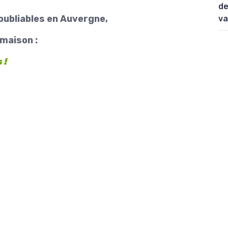
de
oubliables en Auvergne,
va
 maison :
 !