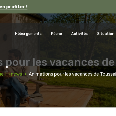
s en Auvergne.
en profiter !
ca
Hébergements
Pêche
Activités
Situation
 pour les vacances de
eil
news
Animations pour les vacances de Toussa