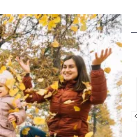
Louise Lavedrine
il y a 2 mois
ien équipé
Que dire de cet endroit qui est juste
gréables.
magnifique un havre de PAIX pour se
ndes des
ressourcer et décompresser en
es bonnes
famille.