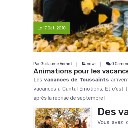
adresses, elle est toujour
Lire la suite
rendre service.
Guillaume est fait du mê
Non seulement c'est excellent guide,
Le 17 Oct, 2018
mais il en fait toujours plus
plaisir. Nous avons passé 
rêve. Prêts à revenir à la
occasion. Merci encore à 
trois (il ne faut pas oub
descendance qui pr
Par Guillaume Vernet
news
0 Comme
Animations pour les vacanc
Les
vacances de Toussaints
arriven
vacances à Cantal Emotions. Et c’est t
après la reprise de septembre !
Des v
Vous avez c