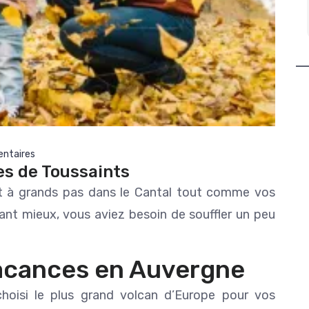
s prête à
Gite top face à la rivière , le lac du
Lire la suite
Roussillou est juste magique il vous
me moule.
laisse sans voix devant cette beauté
à vous remplir les yeux Emotions tout
 pour faire
est captivant et vous retiens car
4 jours de
vous ne voulez pas que cela s'arrêter
 première
. Nous venons depuis 5 ans avec
tous les
toujours autant de plaisir. Merci
lier la
Sarah et Guillaume et leurs enfants
omet)
pour leurs chaleurs humaines et
ntaires
l'Amour qu'ils donnent aux gens qu'ils
es de Toussaints
reçoivent . Nous repartons le coeur
serré mais à l'année prochaine rdv
t à grands pas dans le Cantal tout comme vos
pris :)
ant mieux, vous aviez besoin de souffler un peu
Merci Cantal Emotions et Truite Area.
Avec tout notre coeur
Céline&Rodolphe&Hugo&Skai&Louise
acances en Auvergne
hoisi le plus grand volcan d’Europe pour vos