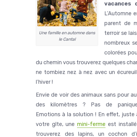
vacances 
L’Automne en
parent de m
terroir se la
Une famille en automne dans
le Cantal
nombreux sen
colorées pou
du chemin vous trouverez quelques cham
ne tombiez nez à nez avec un écureuil q
l’hiver !
Envie de voir des animaux sans pour au
des kilomètres ? Pas de panique
Emotions à la solution ! En effet, juste
votre gîte, une
mini-ferme
est install
trouverez des lapins, un cochon d’