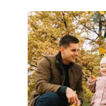
Ghislain Pinaud
il y a 2 mois
Gîte confortable, propre, b
dans un cadre des plus a
Sarah s'adapte aux dema
invités. Généreuse sur l