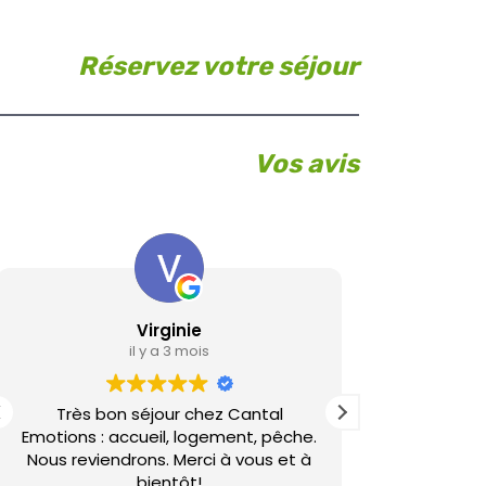
Réservez votre séjour
Vos avis
Virginie
L
il y a 3 mois
Très bon séjour chez Cantal
Gîte de bon
Emotions : accueil, logement, pêche.
si la
Nous reviendrons. Merci à vous et à
bientôt!