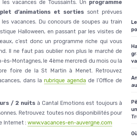
 les vacances de Toussaints. Un
programme
plet d’animations et sorties
sont prévues
 les vacances. Du concours de soupes au train
Le
po
istique Halloween, en passant par les visites de
eaux, c’est donc un programme riche qui vous
Ha
nd. Il ne faut pas oublier non plus le marché de
gr
-ès-Montagnes, le 4ème mercredi du mois ou la
va
bre foire de la St Martin à Menet. Retrouvez
An
vacances, dans la
rubrique agenda
de l’Office de
au
Pê
urs / 2 nuits
à Cantal Emotions est toujours à
un
onnes. Retrouvez toutes nos disponibilités pour
Tr
e Internet :
www.vacances-en-auvergne.com
Où