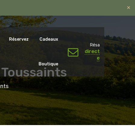
✕
ntal.emotions@gmail.com
06 07 65 59 79.
Réservez
Cadeaux
Résa
direct
e
Boutique
 Toussaints
ints